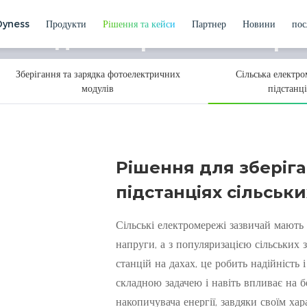
Dyness
Продукти
Рішення та кейси
Партнер
Новини
пос
ння для зберігання енергі
ня для зберігання енергії C&I
дульна конструкція системи, гнучка адаптація до різних сценар
Зберігання та зарядка фотоелектричних
Сільська електр
модулів
підстанці
Рішення для зберіга
підстанціях сільсь
Сільські електромережі зазвичай мають 
напруги, а з популяризацією сільських 
станцій на дахах, це робить надійність
складною задачею і навіть впливає на 
накопичувача енергії, завдяки своїм хар