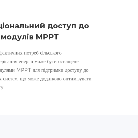
іональний доступ до
 модулів MPPT
фактичних потреб сільського
ерігання енергії може бути оснащене
дулями MPPT для підтримки доступу до
х систем, що може додатково оптимізувати
у.