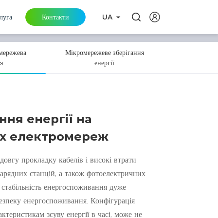
луга
Контакти
UA
ї C&I
іїв
омережева
Мікромережеве зберігання
я
енергії
ння енергії на
ких електромереж
довгу прокладку кабелів і високі втрати
зарядних станцій, а також фотоелектричних
 і стабільність енергоспоживання дуже
безпеку енергоспоживання. Конфігурація
актеристикам зсуву енергії в часі, може не