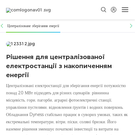
Рішення для централізованих
станцій зберігання енергії
Централізоване зберігання енергії
Проста конструкція, низькі витрати на встановлення, експлуатацію
та обслуговування, а також інвестиційні витрати
Рішення для централізованої
електростанції з накопиченням
енергії
Централізовані електростанції для зберігання енергії потужністю
понад 20 МВт підходять для різних сценаріїв: рівнинна
місцевість, гори, пагорби, аграрні фотоелектричні станції,
управління пустелями, відновлення ґрунтів і водних поверхонь.
Обладнання Dyness стабільно працює в суворих умовах, таких як
екстремальні температури, вітри, піски, соляні бризки. Його
наземне рішення зменшує початкові інвестиції та витрати на