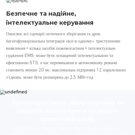
Безпечне та надійне,
інтелектуальне керування
Охоплює всі сценарії оптичного зберігання та дров;
багатофункціональна інтеграція «все-в-одному»; триступеневе
виявлення + кілька засобів пожежогасіння + інтелектуальне
судження EMS; може бути оснащений інтелектуальною та
ефективною STS, а час перемикання в автономному режимі
становить менше 20 мс; максимальна підтримка 12 паралельних
з'єднань, може бути розширена до 2,5 МВт-год
Високоефективне обслуговування та
гарантія доходу протягом усього
проектного циклу
Dyness надає послуги повного циклу: від проектування,
співпраці, реалізації проекту до післяпродажної експлуатації та