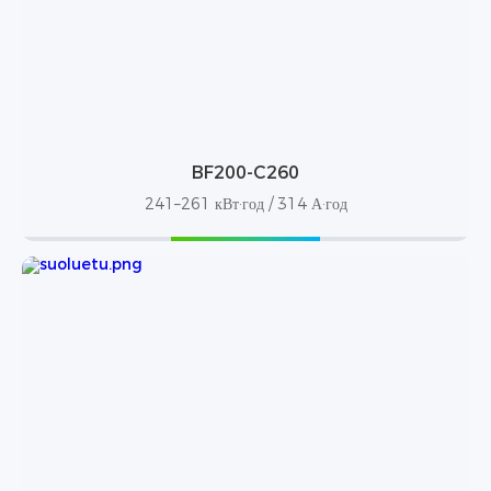
BF200-C260
241–261 кВт·год / 314 А·год