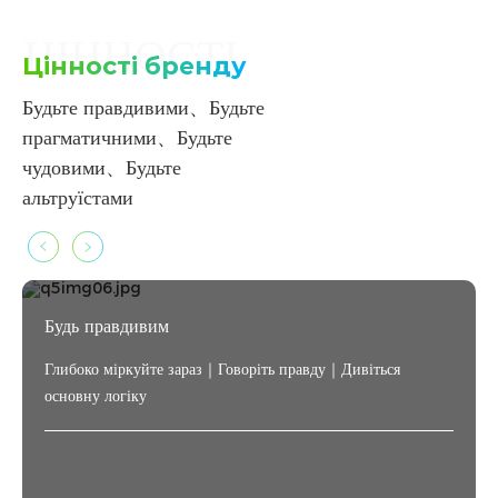
ЦІННОСТІ
Цінності бренду
Будьте правдивими、Будьте
прагматичними、Будьте
чудовими、Будьте
альтруїстами
Будь правдивим
Глибоко міркуйте зараз｜Говоріть правду｜Дивіться
основну логіку