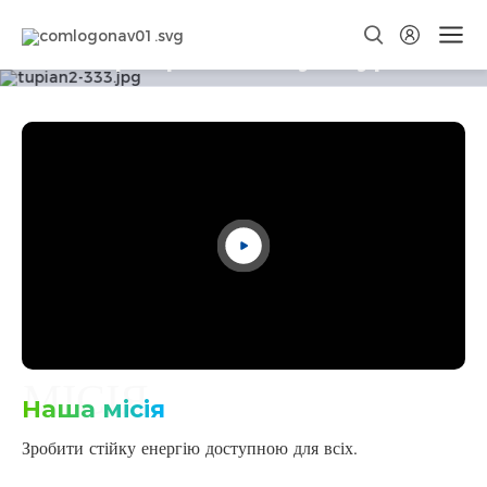
Корпоративна культура
Відкрийте свою природу
МІСІЯ
Наша місія
Зробити стійку енергію доступною для всіх.