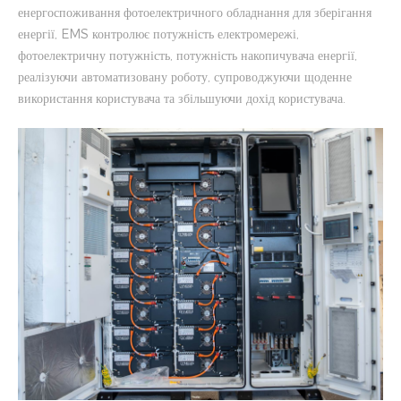
енергоспоживання фотоелектричного обладнання для зберігання
енергії, EMS контролює потужність електромережі,
фотоелектричну потужність, потужність накопичувача енергії,
реалізуючи автоматизовану роботу, супроводжуючи щоденне
використання користувача та збільшуючи дохід користувача.