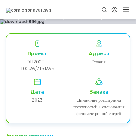
Іспанія Проект заводу з
виробництва фотоелектричних
систем зберігання енергії
DH200F 100 кВт
Проект
Адреса
DH200F，
Іспанія
100kW/215kWh
Дата
Заявка
2023
Динамічне розширення
потужностей + споживання
фотоелектричної енергії