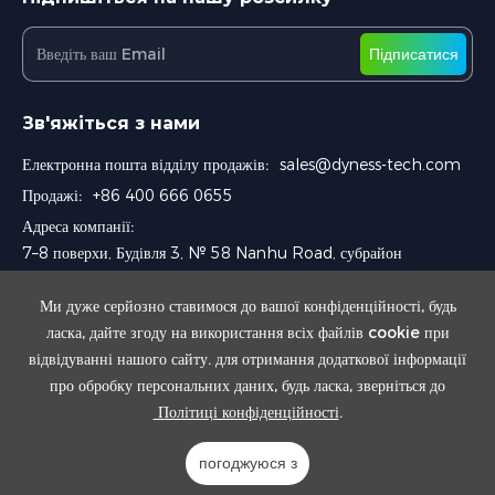
Підписатися
Зв'яжіться з нами
Електронна пошта відділу продажів:
sales@dyness-tech.com
Продажі:
+86 400 666 0655
Адреса компанії:
7–8 поверхи, Будівля 3, № 58 Nanhu Road, субрайон
Chengnan, район Wuzhong, Сучжоу, Китай
Ми дуже серйозно ставимося до вашої конфіденційності, будь
ласка, дайте згоду на використання всіх файлів cookie при
відвідуванні нашого сайту. для отримання додаткової інформації
про обробку персональних даних, будь ласка, зверніться до
Політиці конфіденційності
.
Авторське право © 2024 Dyness Digital Energy Technology Co., Ltd.
погоджуюся з
Powered by Yongsy
Sitemap
Privacy Policy