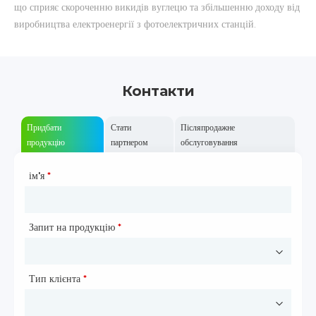
що сприяє скороченню викидів вуглецю та збільшенню доходу від
виробництва електроенергії з фотоелектричних станцій.
Контакти
Придбати
Стати
Післяпродажне
продукцію
партнером
обслуговування
ім'я
Тип партнерства
*
*
Запит на продукцію
Ім'я
*
*
Тип клієнта
Назва компанії
*
*