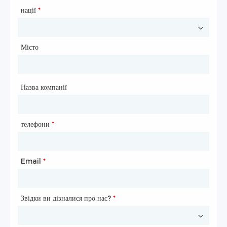
нації
Веб-сайт
*
Місто
Країна
*
Місто
Назва компанії
телефони
Email
*
*
Email
Номер телефону
*
*
Звідки ви дізналися про нас?
Звідки ви дізналися про нас?
*
*