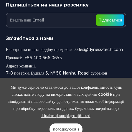
Підпишіться на нашу розсилку
Підписатися
Зв'яжіться з нами
Електронна пошта відділу продажів:
sales@dyness-tech.com
Продажі:
+86 400 666 0655
Адреса компанії:
7–8 поверхи, Будівля 3, № 58 Nanhu Road, субрайон
Chengnan, район Wuzhong, Сучжоу, Китай
Ми дуже серйозно ставимося до вашої конфіденційності, будь
ласка, дайте згоду на використання всіх файлів cookie при
відвідуванні нашого сайту. для отримання додаткової інформації
про обробку персональних даних, будь ласка, зверніться до
Політиці конфіденційності
.
Авторське право © 2024 Dyness Digital Energy Technology Co., Ltd.
погоджуюся з
Powered by Yongsy
Sitemap
Privacy Policy