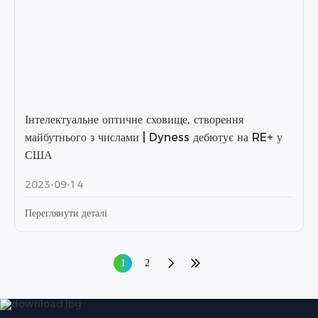
Інтелектуальне оптичне сховище, створення
майбутнього з числами | Dyness дебютує на RE+ у
США
2023-09-14
Переглянути деталі
1
2