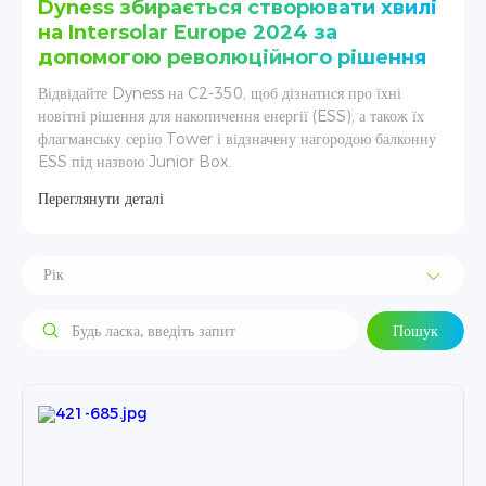
илі
Dyness сяяв на Solar & Storage Live
Vietnam 2024
ня
Виставка Solar & Storage Live Vietnam 2024 проходила з
 їх
10 по 11 липня на виставці SKY EXPO у Хошиміні,
онну
В’єтнам. Компанія Dness представила свої диверсифіковані
продукти та повноцінні сценарні рішення для побутових і
промислових/комерційних накопичувачів енергії.
Переглянути деталі
Пошук