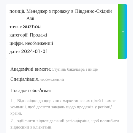
позиції:
Менеджер з продажу в Південно-Східній
Азії
точка:
Suzhou
категорії:
Продажі
цифри:
необмежений
дати:
2024-01-01
Академічні вимоги:
Ступінь бакалавра і вище
Спеціалізація:
необмежений
Посадові обов'язки:
1、Відповідно до щорічних маркетингових цілей і вимог
компанії, щоб досягти завдань щодо продажів у регіоні/
країні;
2、здійснити відповідальний регіон/країна, щоб поглибити
відносини з клієнтами;