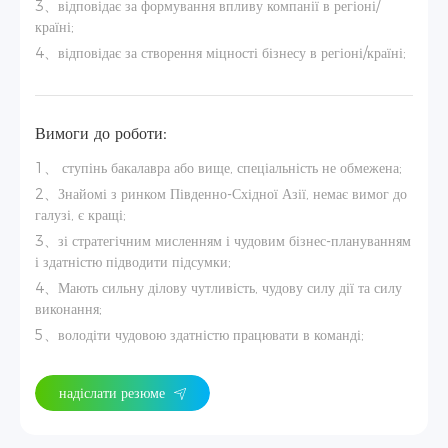
3、відповідає за формування впливу компанії в регіоні/
країні;
4、відповідає за створення міцності бізнесу в регіоні/країні;
Вимоги до роботи:
1、 ступінь бакалавра або вище, спеціальність не обмежена;
2、Знайомі з ринком Південно-Східної Азії, немає вимог до
галузі, є кращі;
3、зі стратегічним мисленням і чудовим бізнес-плануванням
і здатністю підводити підсумки;
4、Мають сильну ділову чутливість, чудову силу дії та силу
виконання;
5、володіти чудовою здатністю працювати в команді;
надіслати резюме