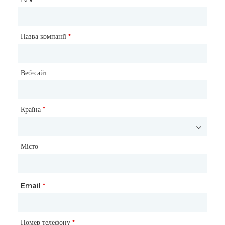
Тип клієнта
Назва компанії
*
*
нації
Веб-сайт
*
Місто
Країна
*
Місто
Назва компанії
телефони
Email
*
*
Email
Номер телефону
*
*