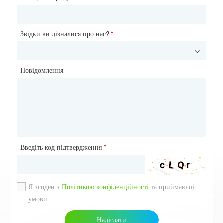
Звідки ви дізналися про нас?
Звідки ви дізналися про нас?
*
*
Повідомлення
Повідомлення
Введіть код підтвердження
Введіть код підтвердження
*
*
Я згоден з
Я згоден з
Політикою конфіденційності
Політикою конфіденційності
та приймаю ці
та приймаю ці
умови
умови
Надіслати
Надіслати