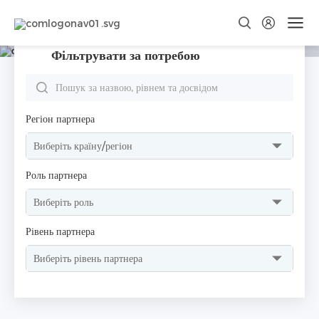
Об'єднаймо зусилля, щоб
побудувати нову еру зберігання
енергії
Фільтрувати за потребою
Створюйте зелене майбутнє разом з нами, реалізуйте стрибок
цінності та безпрограшне бачення!
Регіон партнера
Роль партнера
Рівень партнера