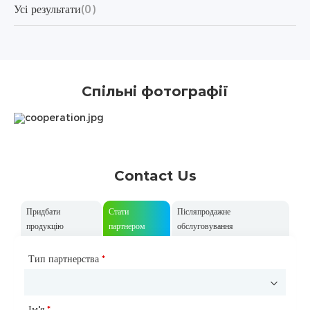
Усі результати
(0)
Спільні фотографії
Contact Us
Придбати
Стати
Післяпродажне
продукцію
партнером
обслуговування
ім'я
Тип партнерства
*
*
Запит на продукцію
Ім'я
*
*