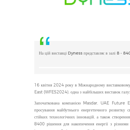
На цій виставці Dyness представляє в залі 8 - 840
16 квітня 2024 року в Міжнародному виставковом
East (WFES2024), одна з найбільших виставок галузі
Започаткована компанією Masdar, UAE Future
просування майбутнього енергетичного розвитку св
стійких технологічних інновацій, а також створення
8400 рішення для накопичення енергії з різними