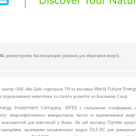
0, демонструючи багатосценарні рішення для зберігання енергії.
у центрі ОАЕ-Абу-Дабі стартувала 16-та виставка World Future Ene
 відновлюваної енергетики та сталого розвитку на Близькому Сході.
 Energy Investment Company, WFES є глобальною платформою, 
іту, енергоефективного використання, чистої та відновлюваної енергі
 можливостей для інвестицій у бізнес. На цій виставці Dyness предст
 сценаріями, включаючи низьковольтні модулі DL5.0C для домашньог