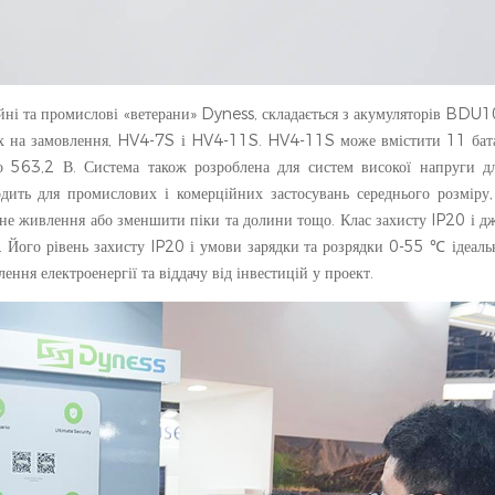
йні та промислові «ветерани» Dyness, складається з акумуляторів BDU
них на замовлення, HV4-7S і HV4-11S. HV4-11S може вмістити 11 бат
о 563,2 В. Система також розроблена для систем високої напруги д
дить для промислових і комерційних застосувань середнього розміру
вне живлення або зменшити піки та долини тощо. Клас захисту IP20 і 
Його рівень захисту IP20 і умови зарядки та розрядки 0-55 ℃ ідеальн
ення електроенергії та віддачу від інвестицій у проект.