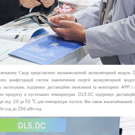
Близькому Сході представлено низьковольтний акумуляторний модуль 
идних конфігурацій систем накопичення енергії акумуляторний мод
 застосувань, підтримує дистанційне оновлення та моніторинг APP і
и продукту в пустельних температурах. DL5.0C підтримує дистанцій
рі від -20 до 55 °C для температури пустелі. Він також масштабований,
Вт-год до 256 кВт-год.