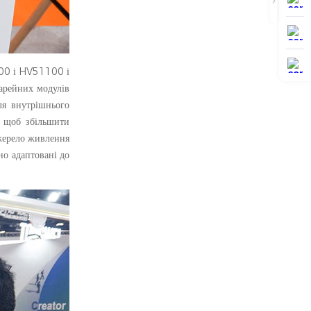
100 і HV51100 і
арейних модулів
ля внутрішнього
, щоб збільшити
джерело живлення
о адаптовані до