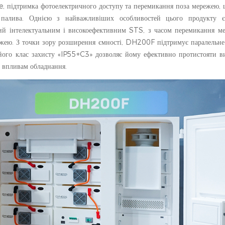
e, підтримка фотоелектричного доступу та перемикання поза мережею, 
о палива. Однією з найважливіших особливостей цього продукту 
ний інтелектуальним і високоефективним STS, з часом перемикання 
жею. З точки зору розширення ємності, DH200F підтримує паралельне
його клас захисту «IP55+C3» дозволяє йому ефективно протистояти в
м впливам обладнання.