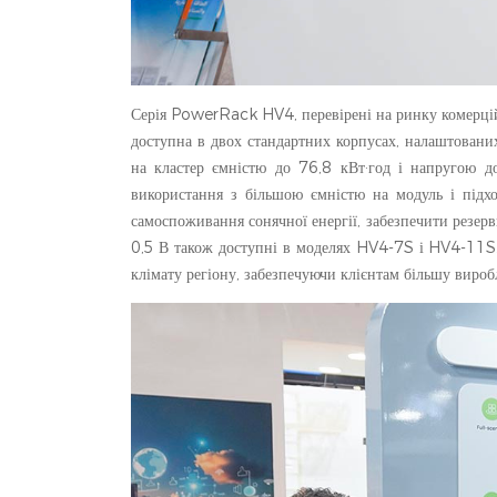
Серія PowerRack HV4, перевірені на ринку комерці
доступна в двох стандартних корпусах, налаштова
на кластер ємністю до 76,8 кВт·год і напругою д
використання з більшою ємністю на модуль і підхо
самоспоживання сонячної енергії, забезпечити резер
0,5 В також доступні в моделях HV4-7S і HV4-11S. 
клімату регіону, забезпечуючи клієнтам більшу виробл