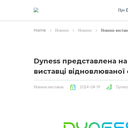
Про 
Home
Новини
Новини
Новини вистав
Dyness представлена ​​н
виставці відновлюваної
Новини виставок
2024-04-19
Dynes