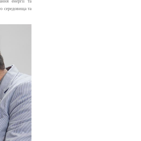
ння енергії та
о середовища та