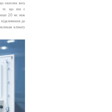
що охоплює весь
є те, що він є
менше 20 мс між
 підключення до
икликам клімату