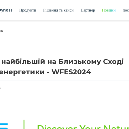
Dyness
Продукти
Рішення та кейси
Партнер
Новини
пос
ок
а найбільшій на Близькому Сході
 енергетики - WFES2024
s