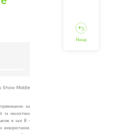
Назад
rgy Show Middle
спрямованою на
ї та екологічно
авляє в залі 8 -
о використання,