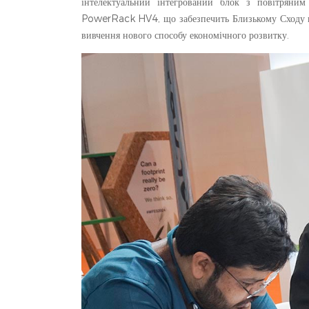
інтелектуальний інтегрований блок з повітряни
PowerRack HV4, що забезпечить Близькому Сходу но
вивчення нового способу економічного розвитку.