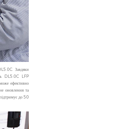
DL5.0C. Завдяки
уль DL5.0C LFP
 може ефективно
не оновлення та
 підтримує до 50