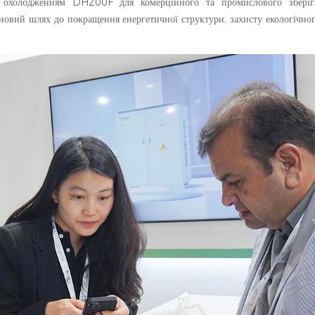
м охолодженням DH200F для комерційного та промислового зберіга
вий шлях до покращення енергетичної структури, захисту екологічног