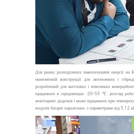
Для ринку розподілених накопичувачів енергії на 
економічній конструкції для автономних і гібр
розроблений для житлових і невеликих комерційних
працювати в середовищах -20~55 ℃. розгляд робот
моніторинг додатків і може працювати при температу
модулів батареї паралельно, з параметрами від 5,12 к