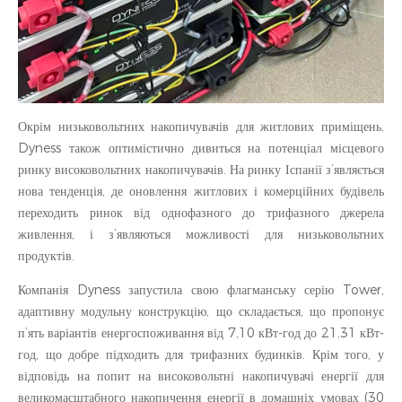
Окрім низьковольтних накопичувачів для житлових приміщень,
Dyness також оптимістично дивиться на потенціал місцевого
ринку високовольтних накопичувачів. На ринку Іспанії з’являється
нова тенденція, де оновлення житлових і комерційних будівель
переходить ринок від однофазного до трифазного джерела
живлення, і з’являються можливості для низьковольтних
продуктів.
Компанія Dyness запустила свою флагманську серію Tower,
адаптивну модульну конструкцію, що складається, що пропонує
п’ять варіантів енергоспоживання від 7,10 кВт-год до 21,31 кВт-
год, що добре підходить для трифазних будинків. Крім того, у
відповідь на попит на високовольтні накопичувачі енергії для
великомасштабного накопичення енергії в домашніх умовах (30