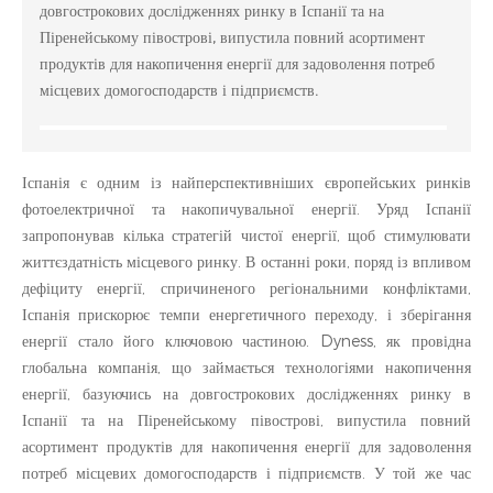
довгострокових дослідженнях ринку в Іспанії та на
Піренейському півострові, випустила повний асортимент
продуктів для накопичення енергії для задоволення потреб
місцевих домогосподарств і підприємств.
Іспанія є одним із найперспективніших європейських ринків
фотоелектричної та накопичувальної енергії. Уряд Іспанії
запропонував кілька стратегій чистої енергії, щоб стимулювати
життєздатність місцевого ринку. В останні роки, поряд із впливом
дефіциту енергії, спричиненого регіональними конфліктами,
Іспанія прискорює темпи енергетичного переходу, і зберігання
енергії стало його ключовою частиною. Dyness, як провідна
глобальна компанія, що займається технологіями накопичення
енергії, базуючись на довгострокових дослідженнях ринку в
Іспанії та на Піренейському півострові, випустила повний
асортимент продуктів для накопичення енергії для задоволення
потреб місцевих домогосподарств і підприємств. У той же час