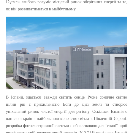
Dyness глибоко розуміє місцевий ринок зберігання енергії та те,
як він розвиватиметься в майбутньому.
В Іспанії, здається, завжди світить сонце. Рясне сонячне світло
цілий рік є прихильністю Бога до цієї землі та створює
унікальний ринок чистої енергії для регіону. Оскільки Іспанія є
однією з країн з найбільшою кількістю світла в Південній Європі,
розробка фотоелектричної системи є обов’язковою для Іспанії, щоб
реалізувати свій енергетичний перехід. У 2019 році уряд Іспанії