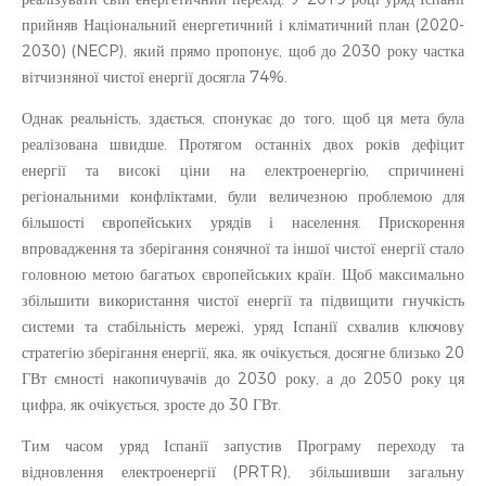
прийняв Національний енергетичний і кліматичний план (2020-
2030) (NECP), який прямо пропонує, щоб до 2030 року частка
вітчизняної чистої енергії досягла 74%.
Однак реальність, здається, спонукає до того, щоб ця мета була
реалізована швидше. Протягом останніх двох років дефіцит
енергії та високі ціни на електроенергію, спричинені
регіональними конфліктами, були величезною проблемою для
більшості європейських урядів і населення. Прискорення
впровадження та зберігання сонячної та іншої чистої енергії стало
головною метою багатьох європейських країн. Щоб максимально
збільшити використання чистої енергії та підвищити гнучкість
системи та стабільність мережі, уряд Іспанії схвалив ключову
стратегію зберігання енергії, яка, як очікується, досягне близько 20
ГВт ємності накопичувачів до 2030 року, а до 2050 року ця
цифра, як очікується, зросте до 30 ГВт.
Тим часом уряд Іспанії запустив Програму переходу та
відновлення електроенергії (PRTR), збільшивши загальну