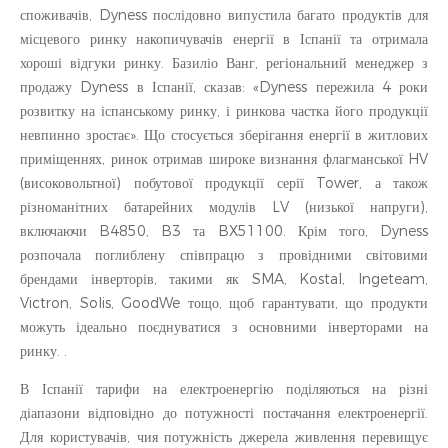
споживачів, Dyness послідовно випустила багато продуктів для
місцевого ринку накопичувачів енергії в Іспанії та отримала
хороші відгуки ринку. Базиліо Ванг, регіональний менеджер з
продажу Dyness в Іспанії, сказав: «Dyness пережила 4 роки
розвитку на іспанському ринку, і ринкова частка його продукції
невпинно зростає». Що стосується зберігання енергії в житлових
приміщеннях, ринок отримав широке визнання флагманської HV
(високовольтної) побутової продукції серії Tower, а також
різноманітних батарейних модулів LV (низької напруги),
включаючи B4850, B3 та BX51100. Крім того, Dyness
розпочала поглиблену співпрацю з провідними світовими
брендами інверторів, такими як SMA, Kostal, Ingeteam,
Victron, Solis, GoodWe тощо, щоб гарантувати, що продукти
можуть ідеально поєднуватися з основними інверторами на
ринку. .
В Іспанії тарифи на електроенергію поділяються на різні
діапазони відповідно до потужності постачання електроенергії.
Для користувачів, чия потужність джерела живлення перевищує