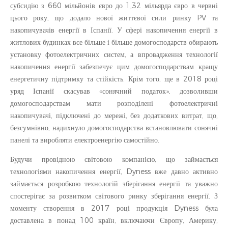
субсидію з 660 мільйонів євро до 1,32 мільярда євро в червні
цього року, що додало нової життєвої сили ринку PV та
накопичувачів енергії в Іспанії. У сфері накопичення енергії в
житлових будинках все більше і більше домогосподарств обирають
установку фотоелектричних систем, а впровадження технології
накопичення енергії забезпечує цим домогосподарствам кращу
енергетичну підтримку та стійкість. Крім того, ще в 2018 році
уряд Іспанії скасував «сонячний податок», дозволивши
домогосподарствам мати розподілені фотоелектричні
накопичувачі, підключені до мережі, без додаткових витрат, що,
безсумнівно, надихнуло домогосподарства встановлювати сонячні
панелі та виробляти електроенергію самостійно.
Будучи провідною світовою компанією, що займається
технологіями накопичення енергії, Dyness вже давно активно
займається розробкою технологій зберігання енергії та уважно
спостерігає за розвитком світового ринку зберігання енергії. З
моменту створення в 2017 році продукція Dyness була
доставлена в понад 100 країн, включаючи Європу, Америку,