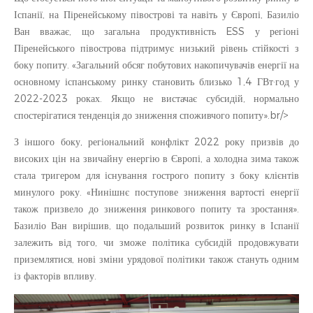
Іспанії, на Піренейському півострові та навіть у Європі, Базиліо
Ван вважає, що загальна продуктивність ESS у регіоні
Піренейського півострова підтримує низький рівень стійкості з
боку попиту. «Загальний обсяг побутових накопичувачів енергії на
основному іспанському ринку становить близько 1,4 ГВт·год у
2022-2023 роках. Якщо не вистачає субсидій, нормально
спостерігатися тенденція до зниження споживчого попиту».br/>
З іншого боку, регіональний конфлікт 2022 року призвів до
високих цін на звичайну енергію в Європі, а холодна зима також
стала тригером для існування гострого попиту з боку клієнтів
минулого року. «Нинішнє поступове зниження вартості енергії
також призвело до зниження ринкового попиту та зростання».
Базиліо Ван вирішив, що подальший розвиток ринку в Іспанії
залежить від того, чи зможе політика субсидій продовжувати
приземлятися, нові зміни урядової політики також стануть одним
із факторів впливу.