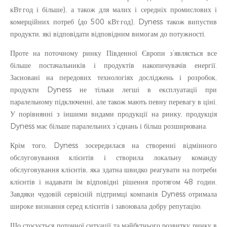
кВт·год і більше), а також для малих і середніх промислових і
комерційних потреб (до 500 кВт·год), Dyness також випустив
продукти, які відповідати відповідним вимогам до потужності.
Проте на поточному ринку Південної Європи з’являється все
більше постачальників і продуктів накопичувачів енергії.
Засновані на передових технологіях досліджень і розробок,
продукти Dyness не тільки легші в експлуатації при
паралельному підключенні, але також мають певну перевагу в ціні.
У порівнянні з іншими видами продукції на ринку, продукція
Dyness має більше паралельних з’єднань і більш розширювана.
Крім того, Dyness зосередилася на створенні відмінного
обслуговування клієнтів і створила локальну команду
обслуговування клієнтів, яка здатна швидко реагувати на потреби
клієнтів і надавати їм відповідні рішення протягом 48 годин.
Завдяки чудовій сервісній підтримці компанія Dyness отримала
широке визнання серед клієнтів і завоювала добру репутацію.
Що стосується поточної ситуації та майбутнього розвитку ринку в