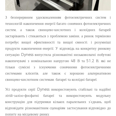
З безперервним удосконаленням фотоелектричних систем і
технологій накопичення енергії багато сонячних фотоелектричних
систем, а також свинцево-кислотних і колоїдних батарей
застарівають і стикаються з проблемою заміни, а ринок терміново
потребує вищої ефективності та вищої ємності. і розумніші
продукти накопичення енергії. У відповідь на конкретну ринкову
ситуацію Dyness випустила різноманітні низьковольтні побутові
накопичувачі з номінальною напругою 48 В та 51,2 В, які не
тільки сумісні з існуючими сонячними фотоелектричними
системами клієнтів, але також є хорошою альтернативою
свинцево-кислотним системам. батареї та колоїдні батареї.
Усі продукти серії Dyness використовують стабільні та надійні
літій-залізо-фосфатні батареї та використовують модульну
конструкцію для підтримки кількох паралельних з’єднань, щоб
відповідати різноманітним сценаріям застосування відповідно до
попиту на місцевому ринку.