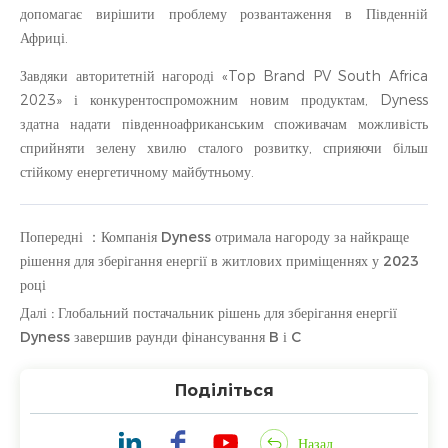
допомагає вирішити проблему розвантаження в Південній
Африці.
Завдяки авторитетній нагороді «Top Brand PV South Africa
2023» і конкурентоспроможним новим продуктам, Dyness
здатна надати південноафриканським споживачам можливість
сприйняти зелену хвилю сталого розвитку, сприяючи більш
стійкому енергетичному майбутньому.
Попередні ：Компанія Dyness отримала нагороду за найкраще
рішення для зберігання енергії в житлових приміщеннях у 2023
році
Далі : Глобальний постачальник рішень для зберігання енергії
Dyness завершив раунди фінансування B і C
Поділіться
Назад