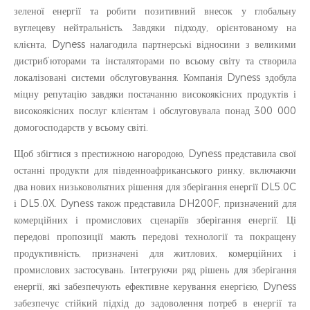
зеленої енергії та робити позитивний внесок у глобальну
вуглецеву нейтральність. Завдяки підходу, орієнтованому на
клієнта, Dyness налагодила партнерські відносини з великими
дистриб’юторами та інсталяторами по всьому світу та створила
локалізовані системи обслуговування. Компанія Dyness здобула
міцну репутацію завдяки постачанню високоякісних продуктів і
високоякісних послуг клієнтам і обслуговувала понад 300 000
домогосподарств у всьому світі.
Щоб збігтися з престижною нагородою, Dyness представила свої
останні продукти для південноафриканського ринку, включаючи
два нових низьковольтних рішення для зберігання енергії DL5.0C
і DL5.0X. Dyness також представила DH200F, призначений для
комерційних і промислових сценаріїв зберігання енергії. Ці
передові пропозиції мають передові технології та покращену
продуктивність, призначені для житлових, комерційних і
промислових застосувань. Інтегруючи ряд рішень для зберігання
енергії, які забезпечують ефективне керування енергією, Dyness
забезпечує стійкий підхід до задоволення потреб в енергії та