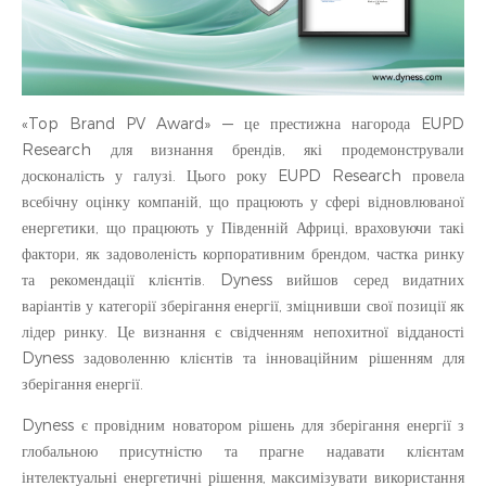
«Top Brand PV Award» — це престижна нагорода EUPD
Research для визнання брендів, які продемонстрували
досконалість у галузі. Цього року EUPD Research провела
всебічну оцінку компаній, що працюють у сфері відновлюваної
енергетики, що працюють у Південній Африці, враховуючи такі
фактори, як задоволеність корпоративним брендом, частка ринку
та рекомендації клієнтів. Dyness вийшов серед видатних
варіантів у категорії зберігання енергії, зміцнивши свої позиції як
лідер ринку. Це визнання є свідченням непохитної відданості
Dyness задоволенню клієнтів та інноваційним рішенням для
зберігання енергії.
Dyness є провідним новатором рішень для зберігання енергії з
глобальною присутністю та прагне надавати клієнтам
інтелектуальні енергетичні рішення, максимізувати використання