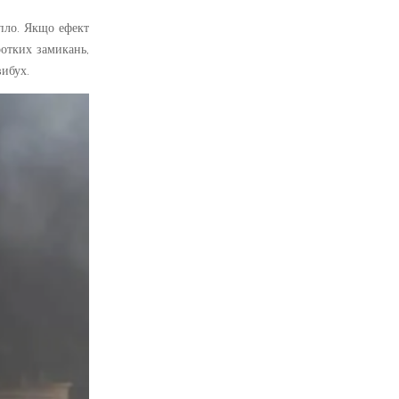
епло. Якщо ефект
ротких замикань,
вибух.