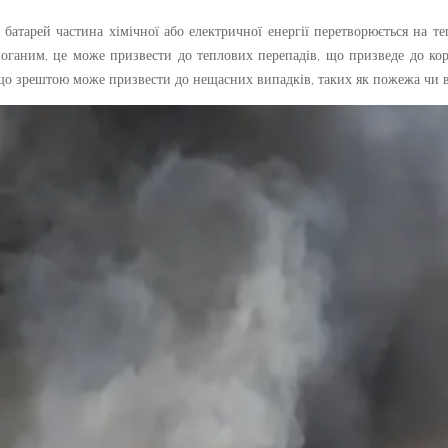
 батарей частина хімічної або електричної енергії перетворюється на т
поганим, це може призвести до теплових перепадів, що призведе до ко
, що зрештою може призвести до нещасних випадків, таких як пожежа чи 