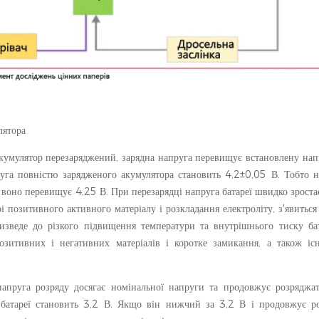
лятора
 акумулятор перезаряджений, зарядна напруга перевищує встановлену нап
пруга повністю зарядженого акумулятора становить 4,2±0,05 В. Тобто 
о воно перевищує 4,25 В. При перезарядці напруга батареї швидко зроста
і позитивного активного матеріалу і розкладання електроліту, з'явиться 
призведе до різкого підвищення температури та внутрішнього тиску ба
озитивних і негативних матеріалів і коротке замикання, а також іс
апруга розряду досягає номінальної напруги та продовжує розряджат
ї батареї становить 3,2 В. Якщо він нижчий за 3,2 В і продовжує ро