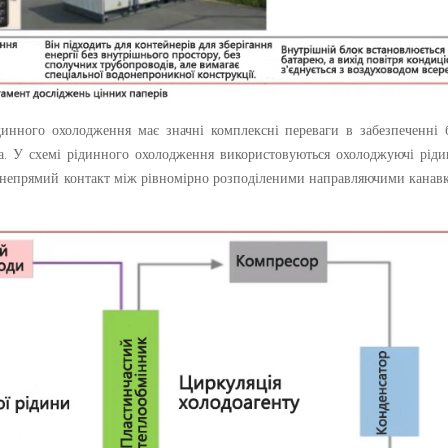
динного охолодження має значні комплексні переваги в забезпеченні 
ла. У схемі рідинного охолодження використовуються охолоджуючі рідин
рез непрямий контакт між рівномірно розподіленими направляючими канав