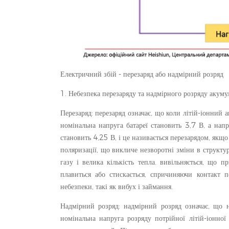
Електричний збій - перезаряд або надмірний розряд
1. Небезпека перезаряду та надмірного розряду акуму
Перезаряд: перезаряд означає, що коли літій-іонний
номінальна напруга батареї становить 3,7 В, а на
становить 4,25 В, і це називається перезарядом, якщ
поляризації, що викличе незворотні зміни в структур
газу і велика кількість тепла. вивільняється, що 
плавиться або стискається, спричиняючи контакт п
небезпеки, такі як вибух і займання.
Надмірний розряд: надмірний розряд означає, що н
номінальна напруга розряду потрійної літій-іонно