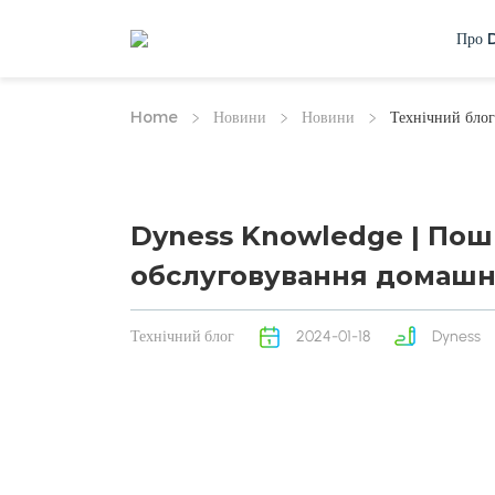
Про 
Home
Новини
Новини
Технічний блог
Dyness Knowledge | Пош
обслуговування домашні
Технічний блог
2024-01-18
Dyness