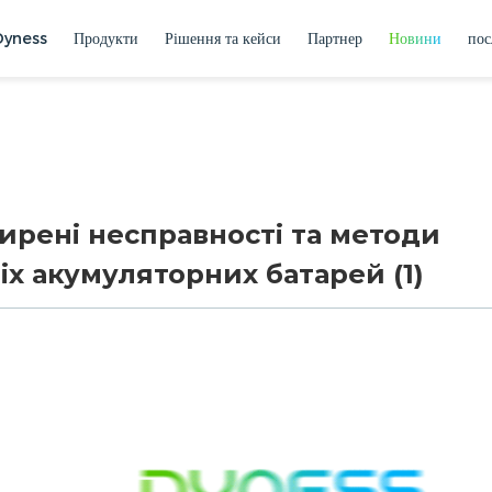
Dyness
Продукти
Рішення та кейси
Партнер
Новини
пос
ирені несправності та методи
х акумуляторних батарей (1)