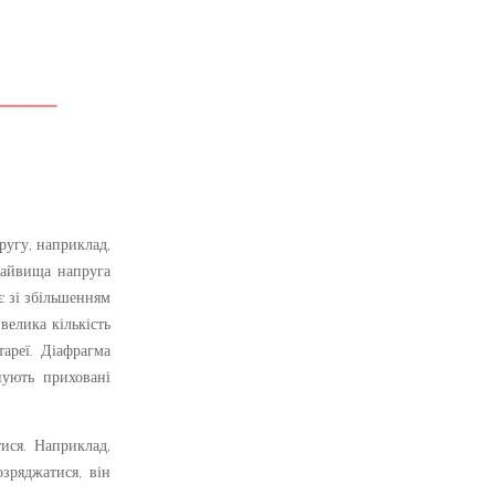
ругу, наприклад,
найвища напруга
є зі збільшенням
велика кількість
тареї. Діафрагма
нують приховані
ися. Наприклад,
зряджатися, він