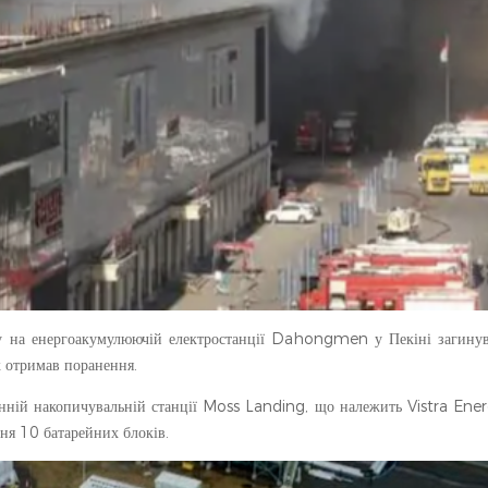
ху на енергоакумулюючій електростанції Dahongmen у Пекіні загину
 отримав поранення.
онній накопичувальній станції Moss Landing, що належить Vistra Ener
ня 10 батарейних блоків.