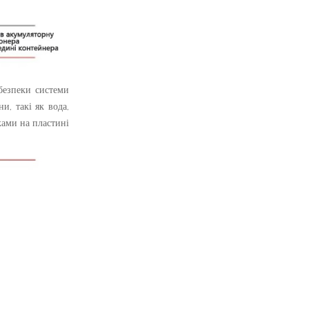
безпеки системи
и, такі як вода,
ками на пластині